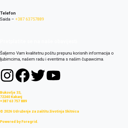
Telefon
Saida –
+387 63757889
Pretplatite se na naše obavijesti
Šaljemo Vam kvalitetnu poštu prepunu korisnih informacija o
ljubimcima, našem radu i eventima s našim čupawcima.
I
F
T
Y
n
a
w
o
Bukovlje 33,
72240 Kakanj
s
c
i
u
+387 63 757 889
© 2026 Udruženje za zaštitu životinja Skitnica
t
e
t
t
Powered by
Foregrid.