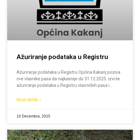
Ažuriranje podataka u Registru
Ažuriranje podataka u Registru Općina Kakanj poziva
sve vlasnike pasa da najkasnije do 31.12.2025. izvrše
ažuriranje podataka u Registru vlasničkih pasa i
dostave dokaz o vakcinaciji za tekuću godinu. Vlasnici
koji još nisu upisali svoje ljubimce obavezni su to učiniti
READ MORE »
10 Decembra, 2025