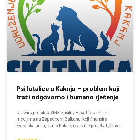
Psi lutalice u Kaknju – problem koji
traži odgovorno i humano rješenje
U okviru projekta SMS-Facility – podrška malim
medijima na Zapadnom Balkanu, koji finansira
Evropska unija, Radio Kakanj realizuje projekat „Glas
zajednice – Radio koji istražuje i povezuje“. Riječ je o
serijalu od osam tematskih emisija koje se bave