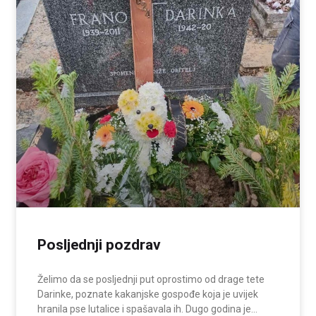
Posljednji pozdrav
Želimo da se posljednji put oprostimo od drage tete
Darinke, poznate kakanjske gospođe koja je uvijek
hranila pse lutalice i spašavala ih. Dugo godina je