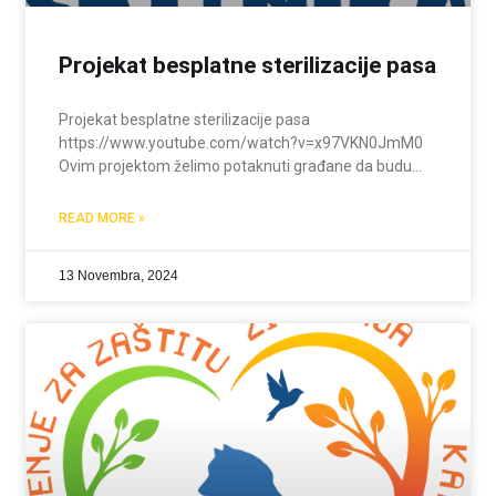
Projekat besplatne sterilizacije pasa
Projekat besplatne sterilizacije pasa
https://www.youtube.com/watch?v=x97VKN0JmM0
Ovim projektom želimo potaknuti građane da budu
odgovorni i savjesni vlasnici, te da zajedno
doprinesemo smanjenju broja napuštenih pasa na
READ MORE »
ulicama Kaknja. Sterilizacija nije samo medicinski
zahvat – ona je ključni korak ka humanijem odnosu
13 Novembra, 2024