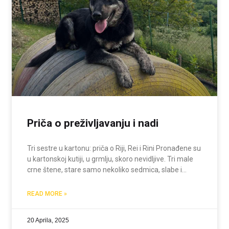
Priča o preživljavanju i nadi
Tri sestre u kartonu: priča o Riji, Rei i Rini Pronađene su
u kartonskoj kutiji, u grmlju, skoro nevidljive. Tri male
crne štene, stare samo nekoliko sedmica, slabe i
prepuštene sebi bez majke, bez hrane, bez zaštite.
Članovi Udruženja Skitnica
READ MORE »
20 Aprila, 2025