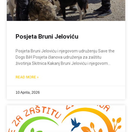
Posjeta Bruni Jeloviću
Posjeta Bruni Jeloviću i njegovom udruženju Save the
Dogs BiH Posjeta članova udruženja za zaštitu
životinja Skitnica Kakanj Bruni Jeloviću i njegovom
udruženju Save the Dogs BiH na ranču u Jajcu bila je
mnogo više od običnog sastanka. Bio je
READ MORE »
10 Aprila, 2026