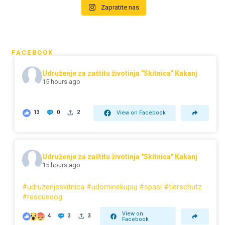
Zapratite nas
FACEBOOK
Udruženje za zaštitu životinja "Skitnica" Kakanj
15 hours ago
13
0
2
View on Facebook
Udruženje za zaštitu životinja "Skitnica" Kakanj
15 hours ago
#udruzenjeskitnica
#udominekupuj
#spasi
#tierschutz
#rescuedog
View on
4
3
3
Facebook