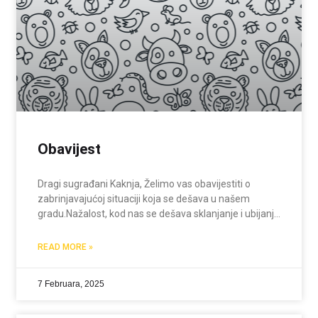
Obavijest
Dragi sugrađani Kaknja, Želimo vas obavijestiti o
zabrinjavajućoj situaciji koja se dešava u našem
gradu.Nažalost, kod nas se dešava sklanjanje i ubijanje
životinja, umjesto da se traže održivija i humanija
rješenja. Takav pristup nije i ne može biti rješenje za
READ MORE »
7 Februara, 2025