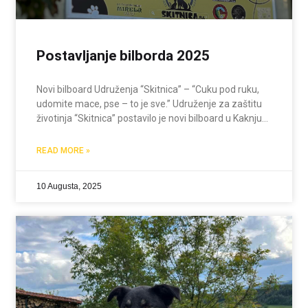
Postavljanje bilborda 2025
Novi bilboard Udruženja “Skitnica” – “Cuku pod ruku,
udomite mace, pse – to je sve.” Udruženje za zaštitu
životinja “Skitnica” postavilo je novi bilboard u Kaknju
sa porukom: “Cuku pod ruku – udomite mace, pse – to
je sve.” Ovaj
READ MORE »
10 Augusta, 2025