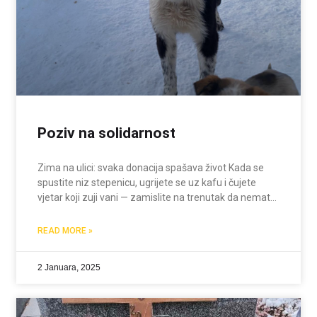
Poziv na solidarnost
Zima na ulici: svaka donacija spašava život Kada se
spustite niz stepenicu, ugrijete se uz kafu i čujete
vjetar koji zuji vani — zamislite na trenutak da nemate
tu opciju. Da ne postoje stepenice, da nema kafe, da
ne postoji
READ MORE »
2 Januara, 2025