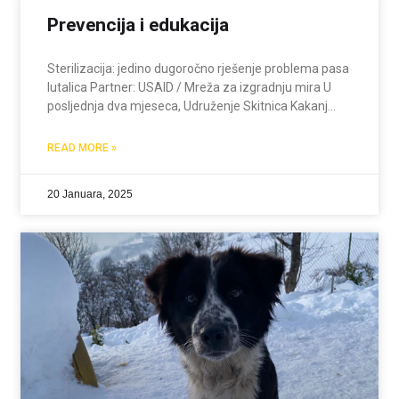
Prevencija i edukacija
Sterilizacija: jedino dugoročno rješenje problema pasa
lutalica Partner: USAID / Mreža za izgradnju mira U
posljednja dva mjeseca, Udruženje Skitnica Kakanj
provelo je seriju uspješnih akcija sterilizacije i
kastracije — kako vlasničkih pasa, tako i pasa lutalica.
READ MORE »
Ovo nije bila
20 Januara, 2025