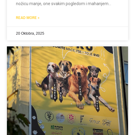
nožicu manje, one svakim pogledom i mahanjem
repića pokazuju da snaga ne dolazi iz tijela, već iz
srca. Njihova priča je podsjetnik da
READ MORE »
20 Oktobra, 2025