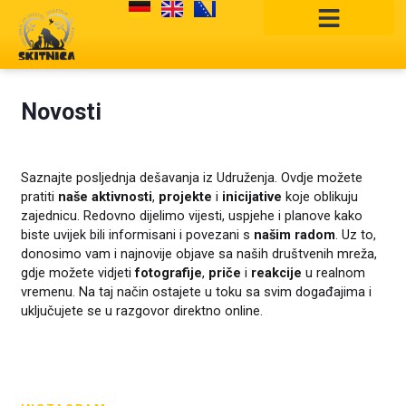
Skip
to
content
Novosti
Saznajte posljednja dešavanja iz Udruženja. Ovdje možete
pratiti
naše aktivnosti
,
projekte
i
inicijative
koje oblikuju
zajednicu. Redovno dijelimo vijesti, uspjehe i planove kako
biste uvijek bili informisani i povezani s
našim radom
. Uz to,
donosimo vam i najnovije objave sa naših društvenih mreža,
gdje možete vidjeti
fotografije
,
priče
i
reakcije
u realnom
vremenu. Na taj način ostajete u toku sa svim događajima i
uključujete se u razgovor direktno online.