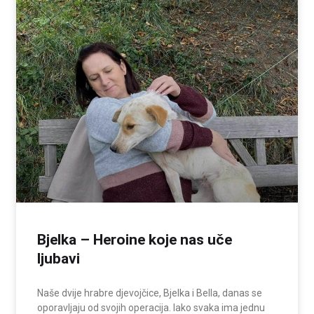
Bjelka – Heroine koje nas uče
ljubavi
Naše dvije hrabre djevojčice, Bjelka i Bella, danas se
oporavljaju od svojih operacija. Iako svaka ima jednu