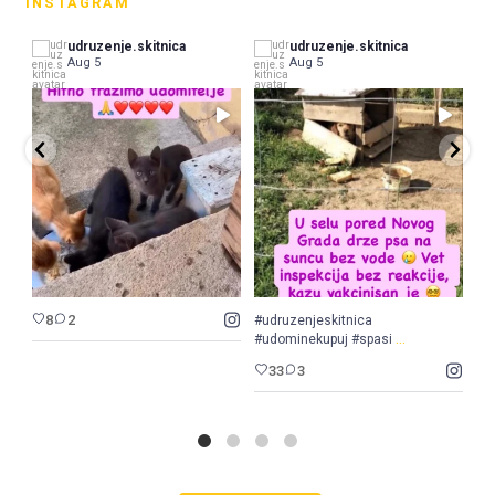
INSTAGRAM
udruzenje.skitnica
udruzenje.skitnica
Aug 5
Aug 5
8
2
#udruzenjeskitnica
Dok
...
#udominekupuj #spasi
vrs
33
3