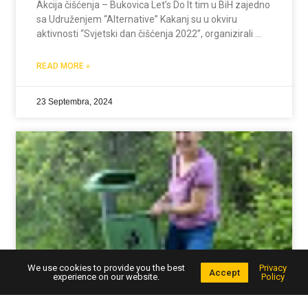
Akcija čišćenja – Bukovica Let’s Do It tim u BiH zajedno
sa Udruženjem “Alternative” Kakanj su u okviru
aktivnosti “Svjetski dan čišćenja 2022”, organizirali
akciju čišćenja u Kaknju, 17.09.2022. godine. Oko
petnaestak prijavljenih volontera okupili su se u Kicku,
READ MORE »
odakle
23 Septembra, 2024
We use cookies to provide you the best
Privacy
Accept
experience on our website.
Policy