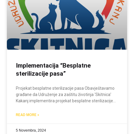
Implementacija “Besplatne
sterilizacije pasa”
Projekat besplatne sterilizacije pasa Obavještavamo
građane da Udruženje za zaštitu životinja ‘Skitnica’
Kakanj implementira projekat besplatne sterilizacije
vlasničkih pasa, ali i uličnih, napuštenih pasa. Uslov za
prijavu i učešće u projektu je da pas bude vakcinisan.
READ MORE »
Sterilizaciju i kastraciju moguće
5 Novembra, 2024