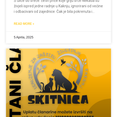
S ulice do sreće: četiri priče koje griju srce Nekada su
živjeli ispred jedne radnje u Kaknju, ignorirani od većine
i odbacivani od zajednice. Čak je bila pokrenuta i
peticija da ih se ukloni — mjera koja bi za ove
READ MORE »
5 Aprila, 2025