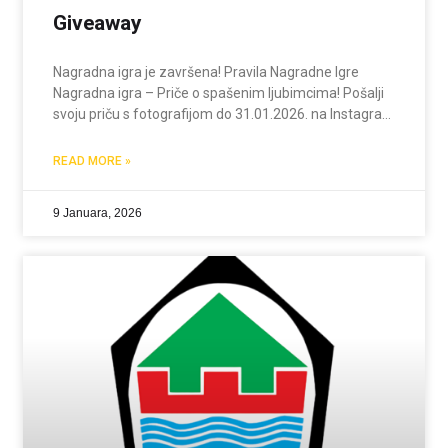
Giveaway
Nagradna igra je završena! Pravila Nagradne Igre
Nagradna igra – Priče o spašenim ljubimcima! Pošalji
svoju priču s fotografijom do 31.01.2026. na Instagram
profil našeg Udruženja @udruzenje.skitnica.Zaprati
naš profil udruzenje.skitnica i pokaži nam kako ljubav
READ MORE »
spašava živote. Sve pristigle priče
9 Januara, 2026