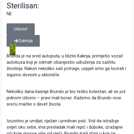
Sterilisan:
NE
Udomi!
Galerija
Brunda je na sred autoputa, u blizini Kaknja, primijetio vozač
autobusa koji je odmah obavijestio udruženja za zaštitu
životinja. Nakon nekoliko sati potrage, uspjeli smo ga locirati i
sigurno dovesti u sklonište.
Nekoliko dana kasnije Brundo je bio teško bolestan, ali se još
jednom izborio – pravi mali borac. Kažemo da Brundo nosi
sreću mačke s devet života.
Izuzetno je umiljat, nježan i predivan psić. Voli da istražuje
svijet oko sebe, ima presladak mali repić i duboke, izražajne
oči koje govore više od riječi. Brundo traži dom u koji će