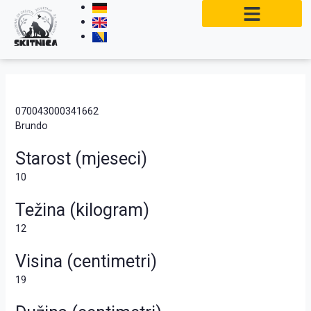
Skip
to
content
070043000341662
Brundo
Starost (mjeseci)
10
Težina (kilogram)
12
Visina (centimetri)
19