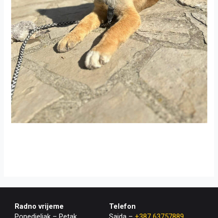
Radno vrijeme
Telefon
Ponedjeljak – Petak
Saida –
+387 63757889