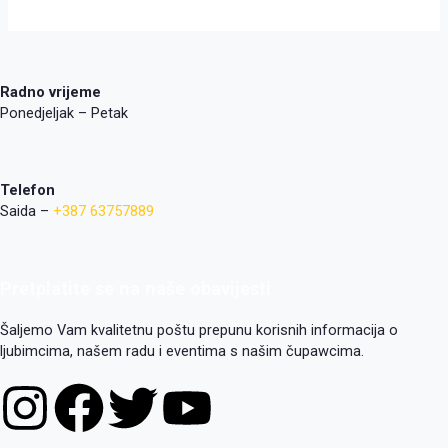
Radno vrijeme
Ponedjeljak – Petak
Telefon
Saida –
+387 63757889
Pretplatite se na naše obavijesti
Šaljemo Vam kvalitetnu poštu prepunu korisnih informacija o
ljubimcima, našem radu i eventima s našim čupawcima.
I
F
T
Y