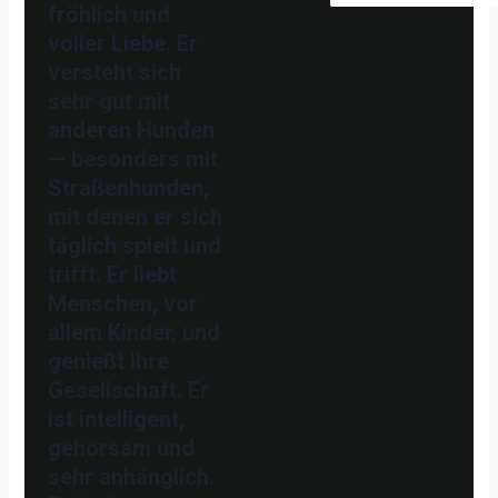
fröhlich und
voller Liebe. Er
versteht sich
sehr gut mit
anderen Hunden
— besonders mit
Straßenhunden,
mit denen er sich
täglich spielt und
trifft. Er liebt
Menschen, vor
allem Kinder, und
genießt ihre
Gesellschaft. Er
ist intelligent,
gehorsam und
sehr anhänglich.