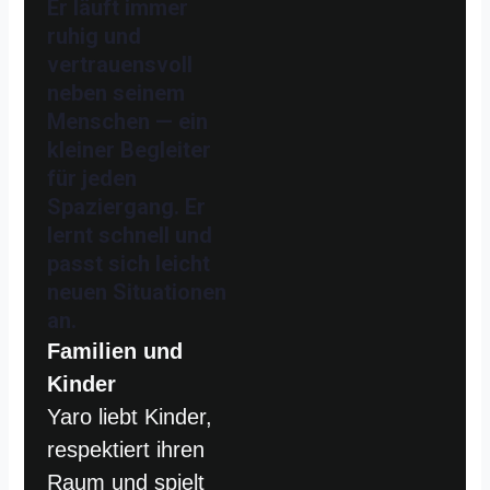
Er läuft immer
ruhig und
vertrauensvoll
neben seinem
Menschen — ein
kleiner Begleiter
für jeden
Spaziergang. Er
lernt schnell und
passt sich leicht
neuen Situationen
an.
Familien und
Kinder
Yaro liebt Kinder,
respektiert ihren
Raum und spielt