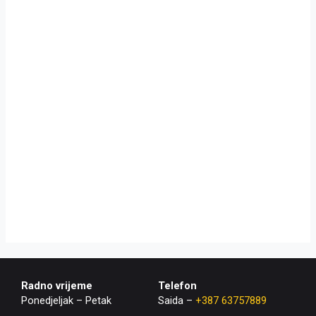
Radno vrijeme
Telefon
Ponedjeljak – Petak
Saida –
+387 63757889