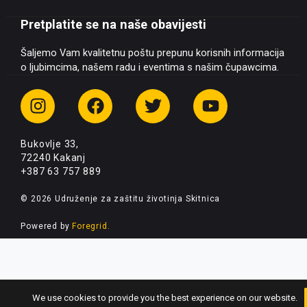
Pretplatite se na naše obavijesti
Šaljemo Vam kvalitetnu poštu prepunu korisnih informacija
o ljubimcima, našem radu i eventima s našim čupawcima.
I
F
T
Y
n
a
w
o
s
c
i
u
Bukovlje 33,
t
e
t
t
72240 Kakanj
a
b
t
u
+387 63 757 889
g
o
e
b
r
o
r
e
© 2026 Udruženje za zaštitu životinja Skitnica
a
k
Powered by
Foregrid.
m
We use cookies to provide you the best experience on our website.