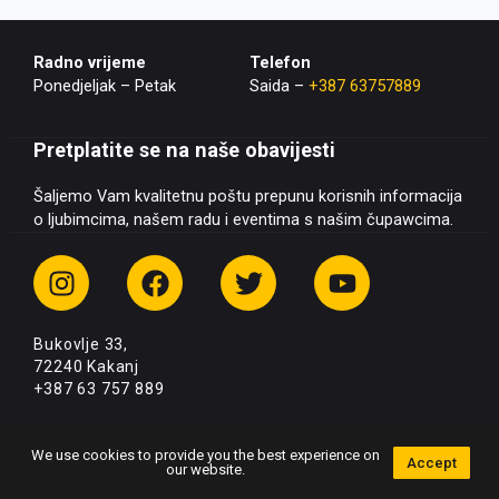
Radno vrijeme
Telefon
Ponedjeljak – Petak
Saida –
+387 63757889
Pretplatite se na naše obavijesti
Šaljemo Vam kvalitetnu poštu prepunu korisnih informacija
o ljubimcima, našem radu i eventima s našim čupawcima.
I
F
T
Y
n
a
w
o
s
c
i
u
Bukovlje 33,
t
e
t
t
72240 Kakanj
a
b
t
u
+387 63 757 889
g
o
e
b
r
o
r
e
© 2026 Udruženje za zaštitu životinja Skitnica
We use cookies to provide you the best experience on
a
k
Accept
our website.
Powered by
Foregrid.
m