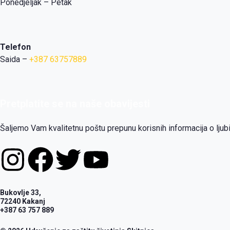
Ponedjeljak – Petak
Telefon
Saida –
+387 63757889
Pretplatite se na naše obavijesti
Šaljemo Vam kvalitetnu poštu prepunu korisnih informacija o lj
I
F
T
Y
n
a
w
o
Bukovlje 33,
s
c
i
u
72240 Kakanj
+387 63 757 889