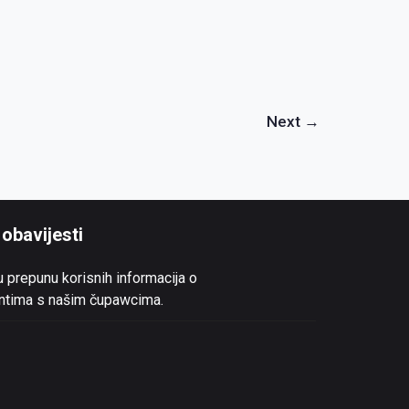
Next
→
 obavijesti
 prepunu korisnih informacija o
entima s našim čupawcima.