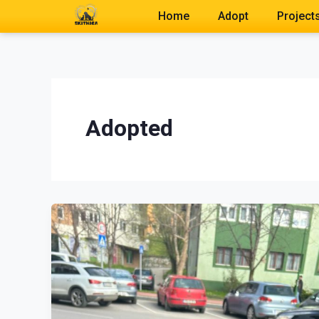
Skip
Post
Home
Adopt
Project
to
pagination
content
Adopted