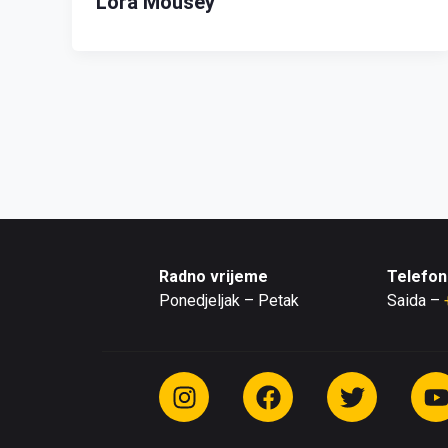
Lora Mousey
Radno vrijeme
Telefon
Ponedjeljak – Petak
Saida –
I
F
T
n
a
w
s
c
i