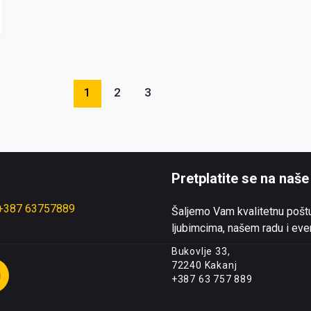
1
2
3
Pretplatite se na naše
+387 63757889
Šaljemo Vam kvalitetnu poštu
ljubimcima, našem radu i ev
Bukovlje 33,
Y
72240 Kakanj
o
+387 63 757 889
u