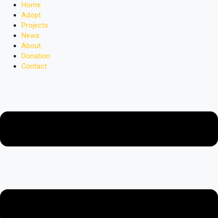
Home
Adopt
Projects
News
About
Donation
Contact