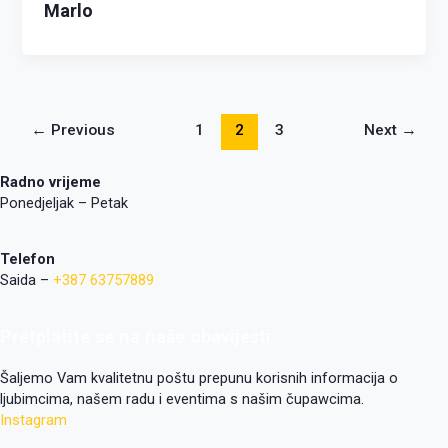
Marlo
←
Previous
1
2
3
Next
→
Radno vrijeme
Ponedjeljak – Petak
Telefon
Saida –
+387 63757889
Pretplatite se na naše obavijesti
Šaljemo Vam kvalitetnu poštu prepunu korisnih informacija o
ljubimcima, našem radu i eventima s našim čupawcima.
Instagram